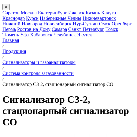
×
Саратов
Москва
Екатеринбург
Ижевск
Казань
Калуга
Краснодар
Курск
Набережные Челны
Нижневартовск
Нижний Новгород
Новосибирск
Нур-Султан
Омск
Оренбург
Пермь
Ростов-на-Дону
Самара
Санкт-Петербург
Томск
Тюмень
Уфа
Хабаровск
Челябинск
Якутск
Главная
/
Продукция
/
Сигнализаторы и газоанализаторы
/
Система контроля загазованности
/
Сигнализатор СЗ-2, стационарный сигнализатор CO
Сигнализатор СЗ-2,
стационарный сигнализатор
CO