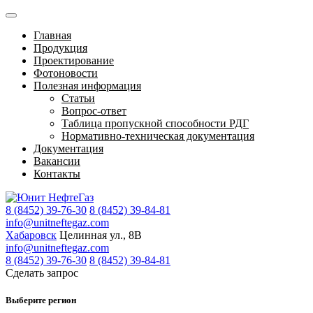
Главная
Продукция
Проектирование
Фотоновости
Полезная информация
Статьи
Вопрос-ответ
Таблица пропускной способности РДГ
Нормативно-техническая документация
Документация
Вакансии
Контакты
8 (8452) 39-76-30
8 (8452) 39-84-81
info@unitneftegaz.com
Хабаровск
Целинная ул., 8В
info@unitneftegaz.com
8 (8452) 39-76-30
8 (8452) 39-84-81
Сделать запрос
Выберите регион